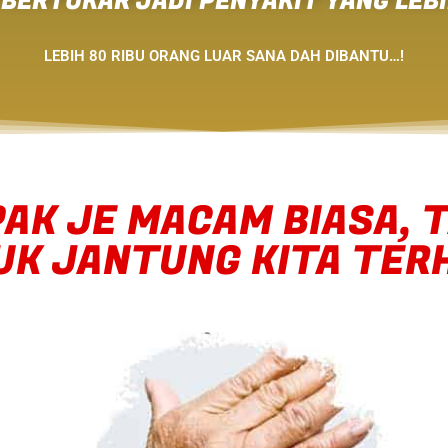
BERTUKAR JADI PENYAKIT YANG LEBI
LEBIH 80 RIBU ORANG LUAR SANA DAH DIBANTU…!
AK JE MACAM BIASA, T
K JANTUNG KITA TERH