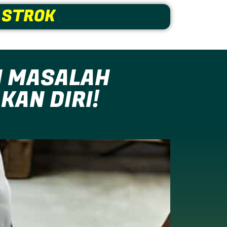
 STROK
N MASALAH
AN DIRI!