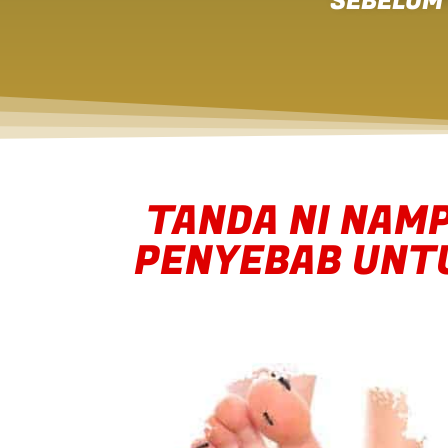
SEBELUM 
TANDA NI NAMP
PENYEBAB UNTU