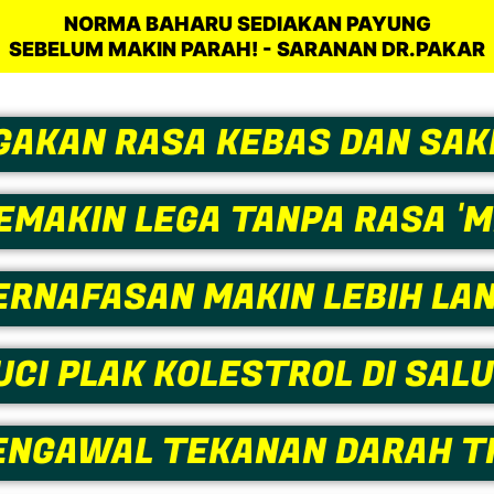
NORMA BAHARU SEDIAKAN PAYUNG
SEBELUM MAKIN PARAH! - SARANAN DR.PAKAR
GAKAN RASA KEBAS DAN SAKI
EMAKIN LEGA TANPA RASA '
ERNAFASAN MAKIN LEBIH LA
CI PLAK KOLESTROL DI SAL
ENGAWAL TEKANAN DARAH TI