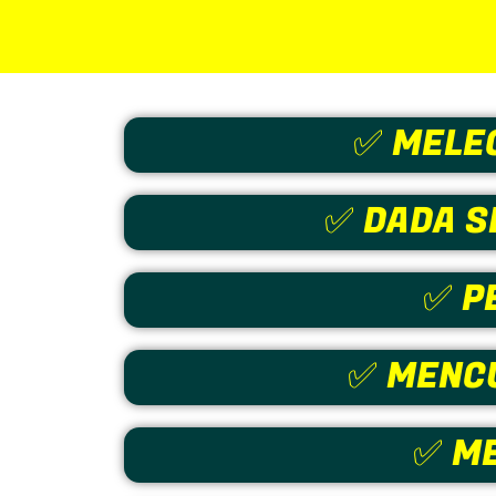
✅ MELE
✅ DADA S
✅ P
✅ MENCU
✅ M