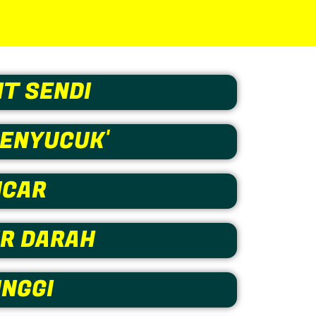
T SENDI
MENYUCUK'
NCAR
UR DARAH
NGGI