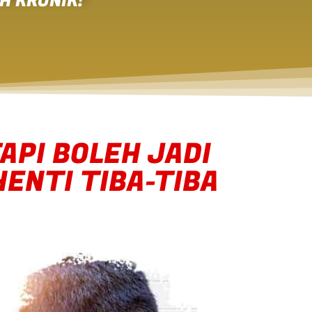
H KRONIK!
API BOLEH JADI
ENTI TIBA-TIBA